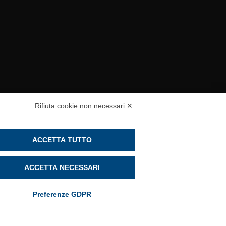
Rifiuta cookie non necessari ✕
ACCETTA TUTTO
ACCETTA NECESSARI
ta 12/03/2007
data 01/12/2023
Preferenze GDPR