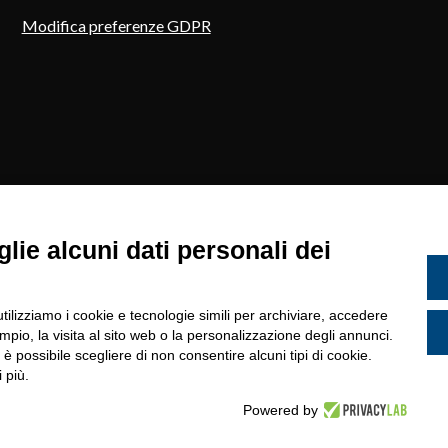
Modifica preferenze GDPR
lie alcuni dati personali dei
utilizziamo i cookie e tecnologie simili per archiviare, accedere
pio, la visita al sito web o la personalizzazione degli annunci.
, è possibile scegliere di non consentire alcuni tipi di cookie.
ale: Claudio Creatura - iscrizione al RUI sezione A n° 124109 in da
 più.
e Manuela Ferranti - Iscrizione al RUI sezione A n° A000188993 in 
Powered by