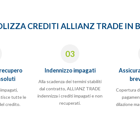
OLIZZA CREDITI ALLIANZ TRADE IN 
03
 recupero
Indennizzo impagati
Assicura
nsoluti
bre
Alla scadenza dei termini stabiliti
dal contratto, ALLIANZ TRADE
 impagati,
Copertura de
indennizza i crediti impagati e non
isce tutte le
pagament
recuperati.
el credito.
dilazione ma