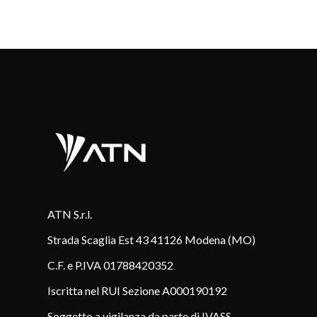
ATN S.r.l.
Strada Scaglia Est 43 41126 Modena (MO)
C.F. e P.IVA 01788420352
Iscritta nel RUI Sezione A000190192
Soggetto a vigilanza da parte di IVASS