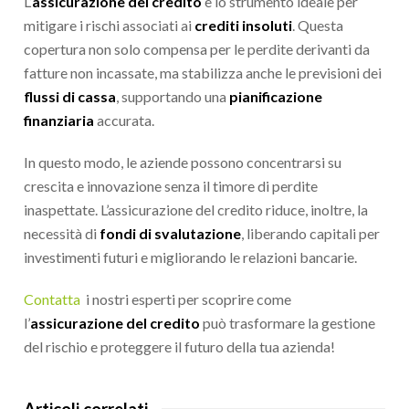
L’
assicurazione del credito
è lo strumento ideale per
mitigare i rischi associati ai
crediti insoluti
. Questa
copertura non solo compensa per le perdite derivanti da
fatture non incassate, ma stabilizza anche le previsioni dei
flussi di cassa
, supportando una
pianificazione
finanziaria
accurata.
In questo modo, le aziende possono concentrarsi su
crescita e innovazione senza il timore di perdite
inaspettate. L’assicurazione del credito riduce, inoltre, la
necessità di
fondi di svalutazione
, liberando capitali per
investimenti futuri e migliorando le relazioni bancarie.
Contatta
i nostri esperti per scoprire come
l’
assicurazione del credito
può trasformare la gestione
del rischio e proteggere il futuro della tua azienda!
Articoli correlati