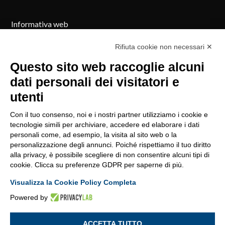
Informativa web
Cookie Policy
Rifiuta cookie non necessari ✕
Reclami
Questo sito web raccoglie alcuni
dati personali dei visitatori e
Registro RUI
utenti
Procedura di policy
Con il tuo consenso, noi e i nostri partner utilizziamo i cookie e
Modifica preferenze GDPR
tecnologie simili per archiviare, accedere ed elaborare i dati
personali come, ad esempio, la visita al sito web o la
personalizzazione degli annunci. Poiché rispettiamo il tuo diritto
alla privacy, è possibile scegliere di non consentire alcuni tipi di
cookie. Clicca su preferenze GDPR per saperne di più.
Visualizza la Cookie Policy Completa
Powered by
Agente Generale: Claudio Creatura - iscrizione al RUI sezione
ACCETTA TUTTO