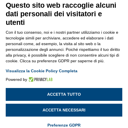
Reclami
Questo sito web raccoglie alcuni
dati personali dei visitatori e
Registro RUI
utenti
Procedura di policy
Con il tuo consenso, noi e i nostri partner utilizziamo i cookie e
Modifica preferenze GDPR
tecnologie simili per archiviare, accedere ed elaborare i dati
personali come, ad esempio, la visita al sito web o la
personalizzazione degli annunci. Poiché rispettiamo il tuo diritto
alla privacy, è possibile scegliere di non consentire alcuni tipi di
cookie. Clicca su preferenze GDPR per saperne di più.
Visualizza la Cookie Policy Completa
Powered by
Agente Generale: Claudio Creatura - iscrizione al RUI sezione
ACCETTA TUTTO
A n° 124109 in data 12/03/2007
Agente Generale Manuela Ferranti - Iscrizione al RUI sezione
A n° A000188993 in data 01/12/2023
ACCETTA NECESSARI
Preferenze GDPR