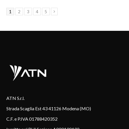
Page
1
Page
2
Page
3
Page
4
Page
5
Next
ATN S.r.l.
Strada Scaglia Est 43 41126 Modena (MO)
C.F. e P.IVA 01788420352