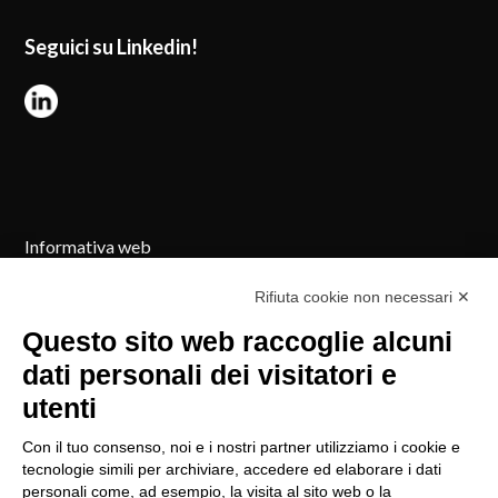
Seguici su Linkedin!
Informativa web
Cookie Policy
Rifiuta cookie non necessari ✕
Reclami
Questo sito web raccoglie alcuni
dati personali dei visitatori e
Registro RUI
utenti
Procedura di policy
Con il tuo consenso, noi e i nostri partner utilizziamo i cookie e
Modifica preferenze GDPR
tecnologie simili per archiviare, accedere ed elaborare i dati
personali come, ad esempio, la visita al sito web o la