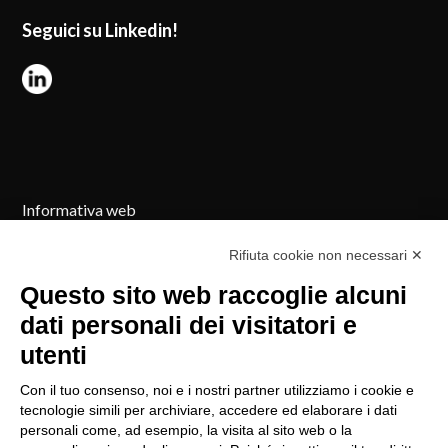
Seguici su Linkedin!
Informativa web
Cookie Policy
Rifiuta cookie non necessari ✕
Reclami
Questo sito web raccoglie alcuni
dati personali dei visitatori e
Registro RUI
utenti
Procedura di policy
Con il tuo consenso, noi e i nostri partner utilizziamo i cookie e
Modifica preferenze GDPR
tecnologie simili per archiviare, accedere ed elaborare i dati
personali come, ad esempio, la visita al sito web o la